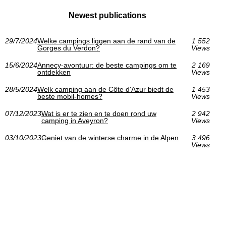
Newest publications
29/7/2024
Welke campings liggen aan de rand van de
1 552
Gorges du Verdon?
Views
15/6/2024
Annecy-avontuur: de beste campings om te
2 169
ontdekken
Views
28/5/2024
Welk camping aan de Côte d'Azur biedt de
1 453
beste mobil-homes?
Views
07/12/2023
Wat is er te zien en te doen rond uw
2 942
camping in Aveyron?
Views
03/10/2023
Geniet van de winterse charme in de Alpen
3 496
Views