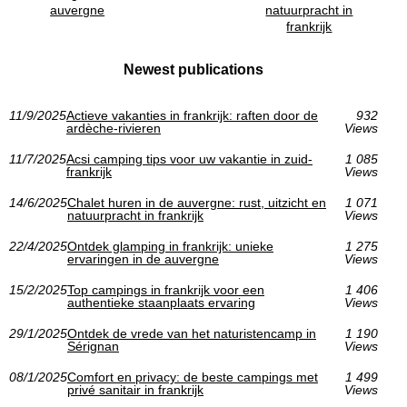
auvergne
natuurpracht in
frankrijk
Newest publications
11/9/2025
Actieve vakanties in frankrijk: raften door de
932
ardèche-rivieren
Views
11/7/2025
Acsi camping tips voor uw vakantie in zuid-
1 085
frankrijk
Views
14/6/2025
Chalet huren in de auvergne: rust, uitzicht en
1 071
natuurpracht in frankrijk
Views
22/4/2025
Ontdek glamping in frankrijk: unieke
1 275
ervaringen in de auvergne
Views
15/2/2025
Top campings in frankrijk voor een
1 406
authentieke staanplaats ervaring
Views
29/1/2025
Ontdek de vrede van het naturistencamp in
1 190
Sérignan
Views
08/1/2025
Comfort en privacy: de beste campings met
1 499
privé sanitair in frankrijk
Views