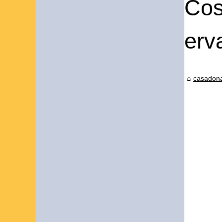
Cos
erv
casadona