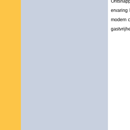
Ontsnap
ervaring
modern c
gastvrijh