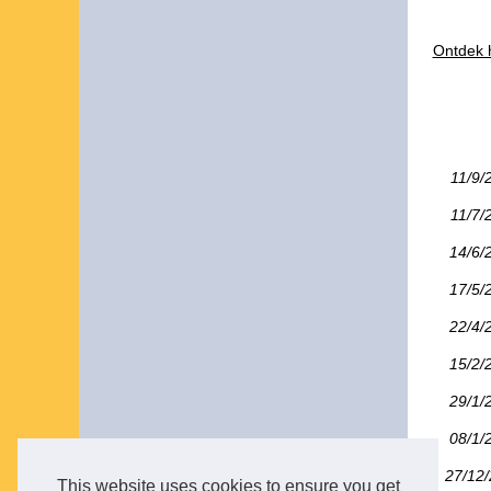
Ontdek 
11/9/
11/7/
14/6/
17/5/
22/4/
15/2/
29/1/
08/1/
27/12
This website uses cookies to ensure you get