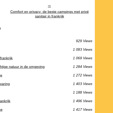
Comfort en privacy: de beste campings met privé
sanitair in frankrijk
s
929 Views
1 083 Views
frankrijk
1 069 Views
htige natuur in de omgeving
1 284 Views
ne
1 272 Views
rvaring
1 403 Views
1 188 Views
ankrijk
1 496 Views
ce
1 417 Views