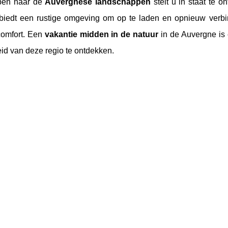
pen naar de
Auvergnese landschappen
stelt u in staat te 
 biedt een rustige omgeving om op te laden en opnieuw verbin
omfort. Een
vakantie midden in de natuur
in de Auvergne is
eid van deze regio te ontdekken.