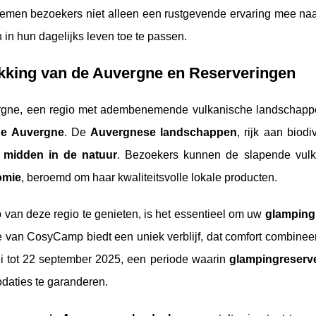
, nemen bezoekers niet alleen een rustgevende ervaring mee na
n in hun dagelijks leven toe te passen.
kking van de Auvergne en Reserveringen
gne, een regio met adembenemende vulkanische landschappe
de Auvergne
. De
Auvergnese landschappen
, rijk aan biod
e midden in de natuur
. Bezoekers kunnen de slapende vul
omie
, beroemd om haar kwaliteitsvolle lokale producten.
 van deze regio te genieten, is het essentieel om uw
glamping
 van CosyCamp biedt een uniek verblijf, dat comfort combinee
i tot 22 september 2025, een periode waarin
glampingreserv
aties te garanderen.