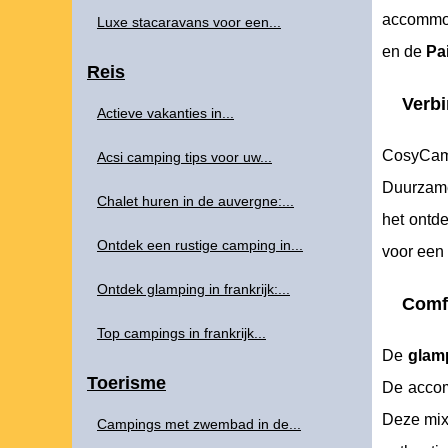
accommoda
Luxe stacaravans voor een...
en de
Pai
Reis
Verbi
Actieve vakanties in...
CosyCamp
Acsi camping tips voor uw...
Duurzame 
Chalet huren in de auvergne:...
het ontd
Ontdek een rustige camping in...
voor een
Ontdek glamping in frankrijk:...
Comf
Top campings in frankrijk...
De
glam
Toerisme
De accom
Deze mix
Campings met zwembad in de...