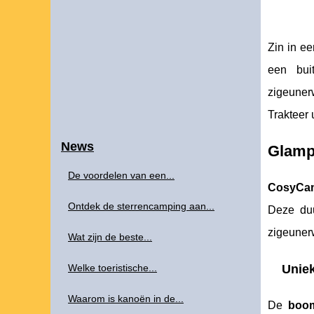
Zin in e
een bui
zigeuner
Trakteer 
News
Glamp
De voordelen van een...
CosyCa
Ontdek de sterrencamping aan...
Deze d
zigeuner
Wat zijn de beste...
Welke toeristische...
Unie
Waarom is kanoën in de...
De
boom