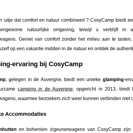
en uitje dat comfort en natuur combineert ? CosyCamp biedt e
tengewone natuurlijke omgeving, terwijl u verblijft i
wagens. Geniet van comfort zonder het milieu aan te tasten,
uzelf op een vakantie midden in de natuur en ontdek de authen
ing-ervaring bij CosyCamp
mp
, gelegen in de Auvergne, biedt een unieke
glamping
-erv
uurzame
camping in de Auvergne
, opgericht in 2013, bied
wagens, waarmee bezoekers zich weer kunnen verbinden met de 
ke Accommodaties
hutten
en bohemien zigeunerwagens van CosyCamp zijn ont