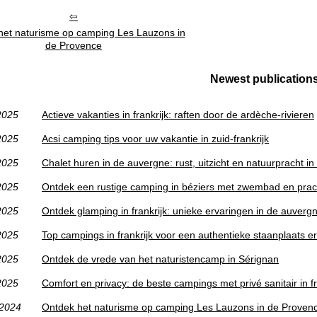
het naturisme op camping Les Lauzons in
de Provence
Newest publication
2025
Actieve vakanties in frankrijk: raften door de ardèche-rivieren
2025
Acsi camping tips voor uw vakantie in zuid-frankrijk
2025
Chalet huren in de auvergne: rust, uitzicht en natuurpracht in 
2025
Ontdek een rustige camping in béziers met zwembad en prac
2025
Ontdek glamping in frankrijk: unieke ervaringen in de auverg
2025
Top campings in frankrijk voor een authentieke staanplaats e
2025
Ontdek de vrede van het naturistencamp in Sérignan
2025
Comfort en privacy: de beste campings met privé sanitair in fr
/2024
Ontdek het naturisme op camping Les Lauzons in de Proven