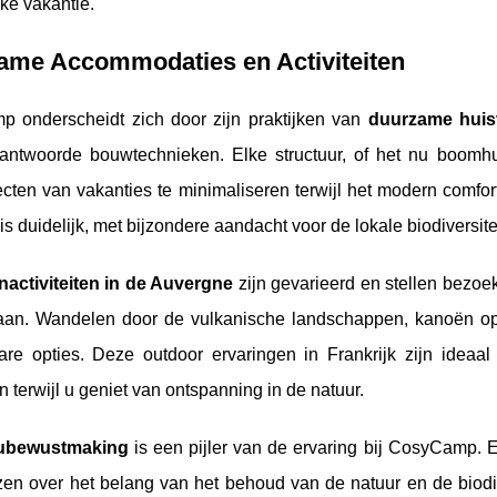
ke vakantie.
ame Accommodaties en Activiteiten
 onderscheidt zich door zijn praktijken van
duurzame huis
rantwoorde bouwtechnieken. Elke structuur, of het nu boomh
ecten van vakanties te minimaliseren terwijl het modern comfo
 is duidelijk, met bijzondere aandacht voor de lokale biodiversitei
nactiviteiten in de Auvergne
zijn gevarieerd en stellen bezoe
aan. Wandelen door de vulkanische landschappen, kanoën op d
are opties. Deze outdoor ervaringen in Frankrijk zijn idea
 terwijl u geniet van ontspanning in de natuur.
eubewustmaking
is een pijler van de ervaring bij CosyCamp
zen over het belang van het behoud van de natuur en de biodiv