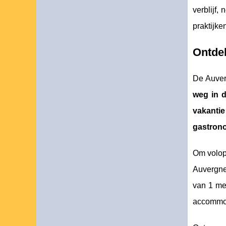
verblijf
praktijke
Ontde
De Auver
weg in 
vakanti
gastron
Om volop
Auvergne
van 1 me
accommod