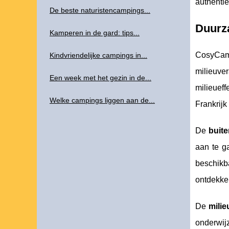
authentie
De beste naturistencampings...
Duurz
Kamperen in de gard: tips...
CosyCamp
Kindvriendelijke campings in...
milieuve
Een week met het gezin in de...
milieueff
Welke campings liggen aan de...
Frankrijk
De
buite
aan te g
beschikb
ontdekken
De
mili
onderwij