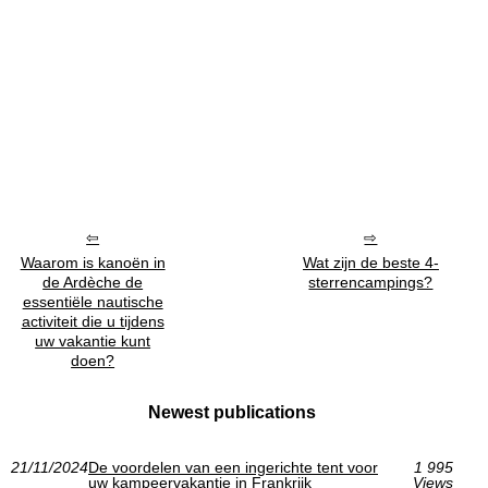
Waarom is kanoën in
Wat zijn de beste 4-
de Ardèche de
sterrencampings?
essentiële nautische
activiteit die u tijdens
uw vakantie kunt
doen?
Newest publications
21/11/2024
De voordelen van een ingerichte tent voor
1 995
uw kampeervakantie in Frankrijk
Views