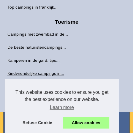
Top campings in frankrijk...
Toerisme
Campings met zwembad in de...
De beste naturistencampings...
Kamperen in de gard: tips...
Kindvriendelijke campings in...
Een week met het gezin in de...
This website uses cookies to ensure you get
the best experience on our website.
Welke campings liggen aan de...
Learn more
© 2026
Casadonamaria.nl
/
Cookies Policy
/
/
Refuse Cookie
Allow cookies
Powered by
vBulletin®
Version 5.7.0
Copyright © 2026 vBulletin Solutions, Inc. All rights reserved.