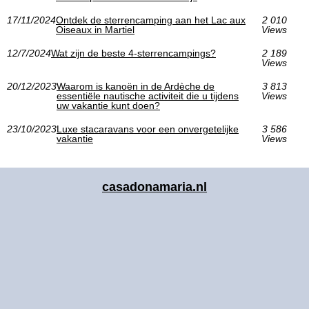
17/11/2024
Ontdek de sterrencamping aan het Lac aux
2 010
Oiseaux in Martiel
Views
12/7/2024
Wat zijn de beste 4-sterrencampings?
2 189
Views
20/12/2023
Waarom is kanoën in de Ardèche de
3 813
essentiële nautische activiteit die u tijdens
Views
uw vakantie kunt doen?
23/10/2023
Luxe stacaravans voor een onvergetelijke
3 586
vakantie
Views
casadonamaria.nl