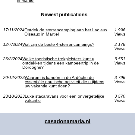
in Martiel
Newest publications
17/11/2024
Ontdek de sterrencamping aan het Lac aux
1 996
Oiseaux in Martiel
Views
12/7/2024
Wat zijn de beste 4-sterrencampings?
2 178
Views
26/2/2024
Welke toeristische trekpleisters kunt u
3 551
ontdekken tijdens een kampeertrip in de
Views
Dordogne?
20/12/2023
Waarom is kanoën in de Ardèche de
3 796
essentiële nautische activiteit die u tijdens
Views
uw vakantie kunt doen?
23/10/2023
Luxe stacaravans voor een onvergetelijke
3 570
vakantie
Views
casadonamaria.nl